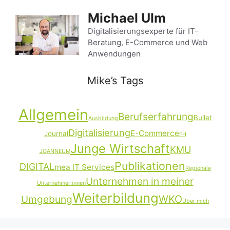
Zum
Michael Ulm
Inhalt
springen
Digitalisierungsexperte für IT-
Beratung, E-Commerce und Web
Anwendungen
Mike’s Tags
Allgemein
Berufserfahrung
Bullet
Ausbildung
Digitalisierung
E-Commerce
Journal
FH
Junge Wirtschaft
KMU
JOANNEUM
Publikationen
DIGITAL
mea IT Services
Regionale
Unternehmen in meiner
Unternehmer:innen
Weiterbildung
Umgebung
WKO
Über mich