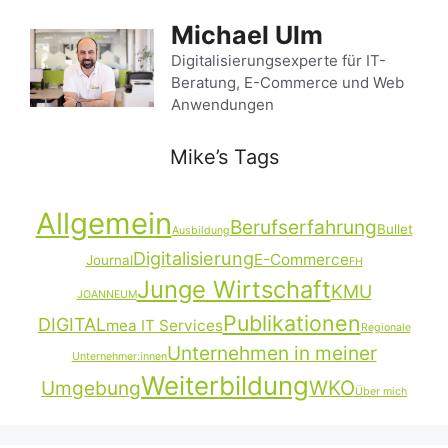
Zum
Michael Ulm
Inhalt
springen
Digitalisierungsexperte für IT-
Beratung, E-Commerce und Web
Anwendungen
Mike’s Tags
Allgemein
Berufserfahrung
Bullet
Ausbildung
Digitalisierung
E-Commerce
Journal
FH
Junge Wirtschaft
KMU
JOANNEUM
Publikationen
DIGITAL
mea IT Services
Regionale
Unternehmen in meiner
Unternehmer:innen
Weiterbildung
Umgebung
WKO
Über mich