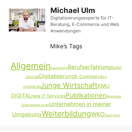
Zum
Michael Ulm
Inhalt
springen
Digitalisierungsexperte für IT-
Beratung, E-Commerce und Web
Anwendungen
Mike’s Tags
Allgemein
Berufserfahrung
Bullet
Ausbildung
Digitalisierung
E-Commerce
Journal
FH
Junge Wirtschaft
KMU
JOANNEUM
Publikationen
DIGITAL
mea IT Services
Regionale
Unternehmen in meiner
Unternehmer:innen
Weiterbildung
Umgebung
WKO
Über mich