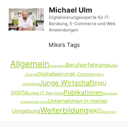
Zum
Michael Ulm
Inhalt
springen
Digitalisierungsexperte für IT-
Beratung, E-Commerce und Web
Anwendungen
Mike’s Tags
Allgemein
Berufserfahrung
Bullet
Ausbildung
Digitalisierung
E-Commerce
Journal
FH
Junge Wirtschaft
KMU
JOANNEUM
Publikationen
DIGITAL
mea IT Services
Regionale
Unternehmen in meiner
Unternehmer:innen
Weiterbildung
Umgebung
WKO
Über mich