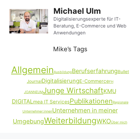
Zum
Michael Ulm
Inhalt
springen
Digitalisierungsexperte für IT-
Beratung, E-Commerce und Web
Anwendungen
Mike’s Tags
Allgemein
Berufserfahrung
Bullet
Ausbildung
Digitalisierung
E-Commerce
Journal
FH
Junge Wirtschaft
KMU
JOANNEUM
Publikationen
DIGITAL
mea IT Services
Regionale
Unternehmen in meiner
Unternehmer:innen
Weiterbildung
Umgebung
WKO
Über mich