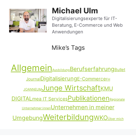
Zum
Michael Ulm
Inhalt
springen
Digitalisierungsexperte für IT-
Beratung, E-Commerce und Web
Anwendungen
Mike’s Tags
Allgemein
Berufserfahrung
Bullet
Ausbildung
Digitalisierung
E-Commerce
Journal
FH
Junge Wirtschaft
KMU
JOANNEUM
Publikationen
DIGITAL
mea IT Services
Regionale
Unternehmen in meiner
Unternehmer:innen
Weiterbildung
Umgebung
WKO
Über mich