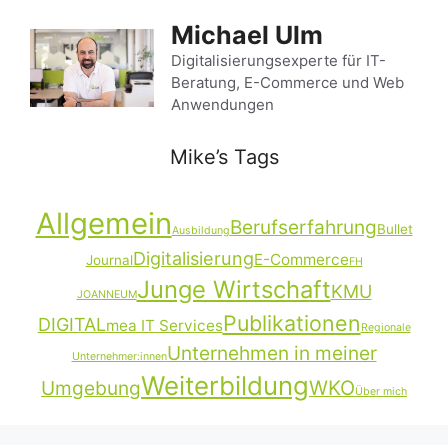
Zum
Michael Ulm
Inhalt
springen
Digitalisierungsexperte für IT-
Beratung, E-Commerce und Web
Anwendungen
Mike’s Tags
Allgemein
Berufserfahrung
Bullet
Ausbildung
Digitalisierung
E-Commerce
Journal
FH
Junge Wirtschaft
KMU
JOANNEUM
Publikationen
DIGITAL
mea IT Services
Regionale
Unternehmen in meiner
Unternehmer:innen
Weiterbildung
Umgebung
WKO
Über mich