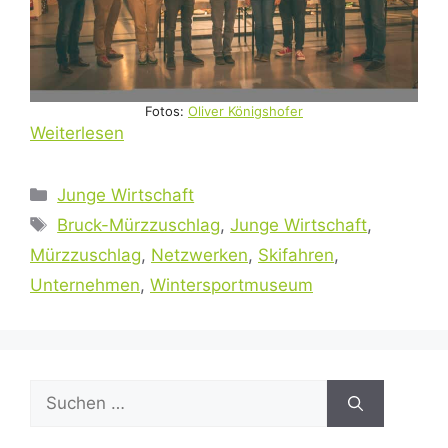
Fotos:
Oliver Königshofer
Weiterlesen
Kategorien
Junge Wirtschaft
Schlagwörter
Bruck-Mürzzuschlag
,
Junge Wirtschaft
,
Mürzzuschlag
,
Netzwerken
,
Skifahren
,
Unternehmen
,
Wintersportmuseum
Suchen
nach: