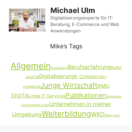
Zum
Michael Ulm
Inhalt
springen
Digitalisierungsexperte für IT-
Beratung, E-Commerce und Web
Anwendungen
Mike’s Tags
Allgemein
Berufserfahrung
Bullet
Ausbildung
Digitalisierung
E-Commerce
Journal
FH
Junge Wirtschaft
KMU
JOANNEUM
Publikationen
DIGITAL
mea IT Services
Regionale
Unternehmen in meiner
Unternehmer:innen
Weiterbildung
Umgebung
WKO
Über mich