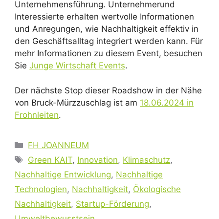
Unternehmensführung. Unternehmerund
Interessierte erhalten wertvolle Informationen
und Anregungen, wie Nachhaltigkeit effektiv in
den Geschäftsalltag integriert werden kann. Für
mehr Informationen zu diesem Event, besuchen
Sie
Junge Wirtschaft Events
.
Der nächste Stop dieser Roadshow in der Nähe
von Bruck-Mürzzuschlag ist am
18.06.2024 in
Frohnleiten
.
Kategorien
FH JOANNEUM
Schlagwörter
Green KAIT
,
Innovation
,
Klimaschutz
,
Nachhaltige Entwicklung
,
Nachhaltige
Technologien
,
Nachhaltigkeit
,
Ökologische
Nachhaltigkeit
,
Startup-Förderung
,
Umweltbewusstsein
,