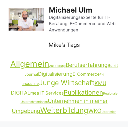
Zum
Michael Ulm
Inhalt
springen
Digitalisierungsexperte für IT-
Beratung, E-Commerce und Web
Anwendungen
Mike’s Tags
Allgemein
Berufserfahrung
Bullet
Ausbildung
Digitalisierung
E-Commerce
Journal
FH
Junge Wirtschaft
KMU
JOANNEUM
Publikationen
DIGITAL
mea IT Services
Regionale
Unternehmen in meiner
Unternehmer:innen
Weiterbildung
Umgebung
WKO
Über mich