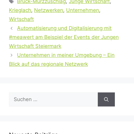
Schlagwörter
Bruck-Mürzzuschlag
,
Junge Wirtschaft
,
Krieglach
,
Netzwerken
,
Unternehmen
,
Wirtschaft
Automatisierung und Digitalisierung mit
#meawert am Beispiel der Events der Jungen
Wirtschaft Steiermark
Unternehmen in meiner Umgebung – Ein
Blick auf das regionale Netzwerk
Suchen
nach: