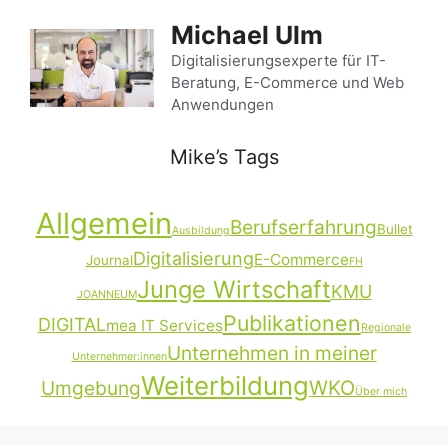
Zum
Michael Ulm
Inhalt
springen
Digitalisierungsexperte für IT-
Beratung, E-Commerce und Web
Anwendungen
Mike’s Tags
Allgemein
Berufserfahrung
Bullet
Ausbildung
Digitalisierung
E-Commerce
Journal
FH
Junge Wirtschaft
KMU
JOANNEUM
Publikationen
DIGITAL
mea IT Services
Regionale
Unternehmen in meiner
Unternehmer:innen
Weiterbildung
Umgebung
WKO
Über mich