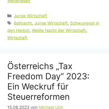
Weiterlesen
Kategorien
Junge Wirtschaft
Schlagwörter
Ballnacht
,
Junge Wirtschaft
,
Schwungvoll in
den Herbst
,
Weiße Nacht der Wirtschaft
,
Wirtschaft
Österreichs „Tax
Freedom Day“ 2023:
Ein Weckruf für
Steuerreformen
15.08.2023
von
Michael Ulm