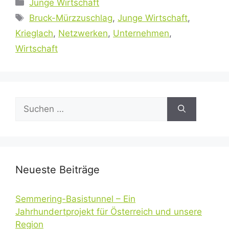
Kategorien
Junge Wirtschaft
Schlagwörter
Bruck-Mürzzuschlag
,
Junge Wirtschaft
,
Krieglach
,
Netzwerken
,
Unternehmen
,
Wirtschaft
Suchen
nach:
Neueste Beiträge
Semmering-Basistunnel – Ein
Jahrhundertprojekt für Österreich und unsere
Region