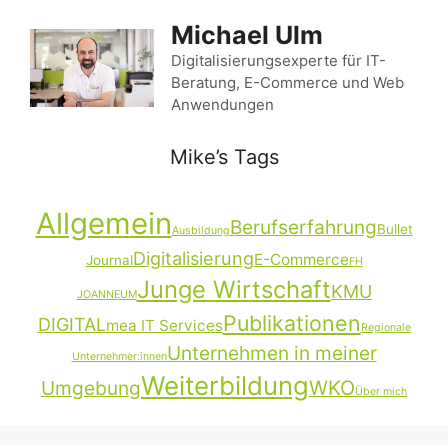
Zum
Michael Ulm
Inhalt
springen
Digitalisierungsexperte für IT-
Beratung, E-Commerce und Web
Anwendungen
Mike’s Tags
Allgemein
Berufserfahrung
Bullet
Ausbildung
Digitalisierung
E-Commerce
Journal
FH
Junge Wirtschaft
KMU
JOANNEUM
Publikationen
DIGITAL
mea IT Services
Regionale
Unternehmen in meiner
Unternehmer:innen
Weiterbildung
Umgebung
WKO
Über mich