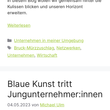
In diesem Blog wollen wir gemeinsam hinter die
Kulissen blicken und unseren Horizont
erweitern.
Weiterlesen
Kategorien
Unternehmen in meiner Umgebung
Schlagwörter
Bruck-Mürzzuschlag
,
Netzwerken
,
Unternehmen
,
Wirtschaft
Blaue Kunst tritt
Jungunternehmer:innen
04.05.2023
von
Michael Ulm