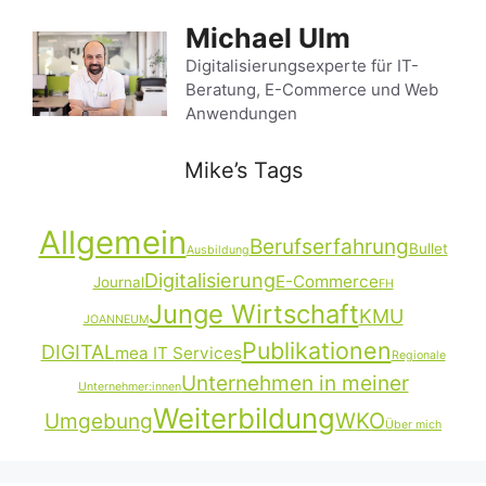
Zum
Michael Ulm
Inhalt
springen
Digitalisierungsexperte für IT-
Beratung, E-Commerce und Web
Anwendungen
Mike’s Tags
Allgemein
Berufserfahrung
Bullet
Ausbildung
Digitalisierung
E-Commerce
Journal
FH
Junge Wirtschaft
KMU
JOANNEUM
Publikationen
DIGITAL
mea IT Services
Regionale
Unternehmen in meiner
Unternehmer:innen
Weiterbildung
Umgebung
WKO
Über mich