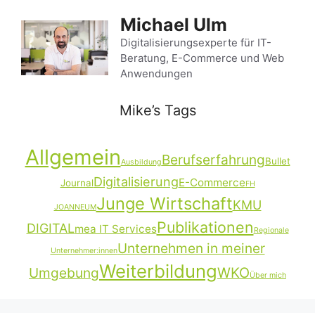
Zum
Michael Ulm
Inhalt
springen
Digitalisierungsexperte für IT-
Beratung, E-Commerce und Web
Anwendungen
Mike’s Tags
Allgemein
Berufserfahrung
Bullet
Ausbildung
Digitalisierung
E-Commerce
Journal
FH
Junge Wirtschaft
KMU
JOANNEUM
Publikationen
DIGITAL
mea IT Services
Regionale
Unternehmen in meiner
Unternehmer:innen
Weiterbildung
Umgebung
WKO
Über mich