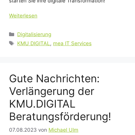
starten Sie Ihre digitale Transformation!
Weiterlesen
Kategorien
Digitalisierung
Schlagwörter
KMU DIGITAL
,
mea IT Services
Gute Nachrichten:
Verlängerung der
KMU.DIGITAL
Beratungsförderung!
07.08.2023
von
Michael Ulm