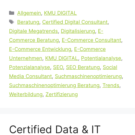
Kategorien
Allgemein
,
KMU DIGITAL
Schlagwörter
Beratung
,
Certified Digital Consultant
,
Digitale Megatrends
,
Digitalisierung
,
E-
Commerce Beratung
,
E-Commerce Consultant
,
E-Commerce Entwicklung
,
E-Commerce
Unternehmen
,
KMU DIGITAL
,
Potentialanalyse
,
Potenzialanalyse
,
SEO
,
SEO Beratung
,
Social
Media Consultant
,
Suchmaschinenoptimierung
,
Suchmaschinenoptimierung Beratung
,
Trends
,
Weiterbildung
,
Zertifizierung
Certified Data & IT