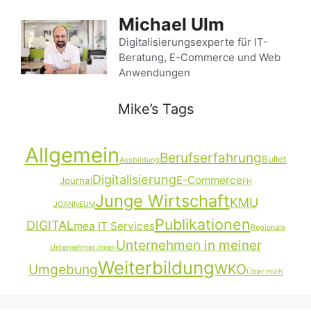
Zum
Michael Ulm
Inhalt
springen
Digitalisierungsexperte für IT-
Beratung, E-Commerce und Web
Anwendungen
Mike’s Tags
Allgemein
Berufserfahrung
Bullet
Ausbildung
Digitalisierung
E-Commerce
Journal
FH
Junge Wirtschaft
KMU
JOANNEUM
Publikationen
DIGITAL
mea IT Services
Regionale
Unternehmen in meiner
Unternehmer:innen
Weiterbildung
Umgebung
WKO
Über mich