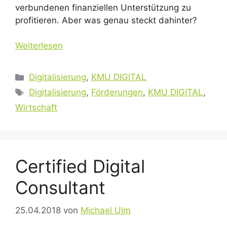
verbundenen finanziellen Unterstützung zu
profitieren. Aber was genau steckt dahinter?
Weiterlesen
Kategorien
Digitalisierung
,
KMU DIGITAL
Schlagwörter
Digitalisierung
,
Förderungen
,
KMU DIGITAL
,
Wirtschaft
Certified Digital
Consultant
25.04.2018
von
Michael Ulm