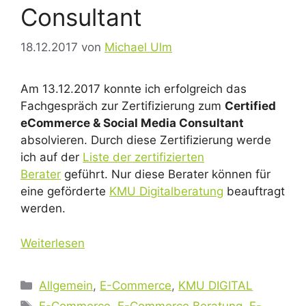
Consultant
18.12.2017
von
Michael Ulm
Am 13.12.2017 konnte ich erfolgreich das
Fachgespräch zur Zertifizierung zum
Certified
eCommerce & Social Media Consultant
absolvieren. Durch diese Zertifizierung werde
ich auf der
Liste der zertifizierten
Berater
geführt. Nur diese Berater können für
eine geförderte
KMU Digitalberatung
beauftragt
werden.
Weiterlesen
Kategorien
Allgemein
,
E-Commerce
,
KMU DIGITAL
Schlagwörter
E-Commerce
,
E-Commerce Beratung
,
E-